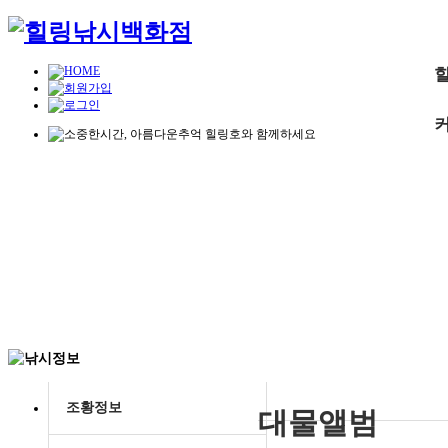
조황정보
대물앨범