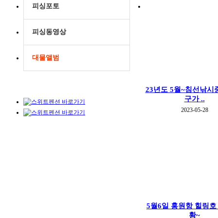
피싱포토
피싱동영상
대물앨범
23년도 5월~침선낚시중
구가 ..
2023-05-28
5월6일 홍원항 힐링호
황~