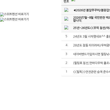
번호
◀2026년 봄알쭈꾸미/봄왕
2026년7월~8월 국민반찬 백
합니다.
25년~26년도<<우럭 침선/어
5
24년도 3월 시작했네요^^ 홍
4
26년도 참돔 타이라바/우럭광
3
네이버밴드가입하시면 힐링낚시
2
(힐링호 침선,먼바다우럭 출조
1
<<필독>>안전관련 승객 준수