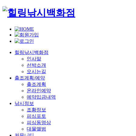
힐링낚시백화점
인사말
선박소개
오시는길
출조계획/예약
출조계획
온라인예약
예약입금내역
낚시정보
조황정보
피싱포토
피싱동영상
대물앨범
커뮤니티