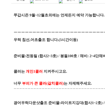
쭈갑시즌 9월~12월초외에는 언제든지 예약 가능합니다.
ㅡㅡㅡㅡㅡㅡㅡㅡㅡㅡㅡㅡㅡㅡㅡㅡㅡㅡㅡㅡㅡㅡㅡㅡ
우럭 침선,어초출조 합
니다.(3시간이동)
준비물:전동릴 (합사2~3호) / 봉돌100호 / 채비: 2~4단채
쿨러는
개인1쿨러
지켜주시고요.
너무
부피가 큰 쿨러(갈치쿨러)
는 자제해주세요.
ㅡㅡㅡㅡㅡㅡㅡㅡㅡㅡㅡㅡㅡㅡㅡㅡㅡㅡㅡㅡㅡㅡㅡㅡㅡㅡㅡㅡㅡㅡㅡㅡ
광어우럭다운샷출조 준비물:라이트지깅대(합사1~2호) /봉