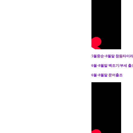
5월중순~8월말 참돔타이라
6월~8월말 백조기/부세 출
6월~8월말 문어출조