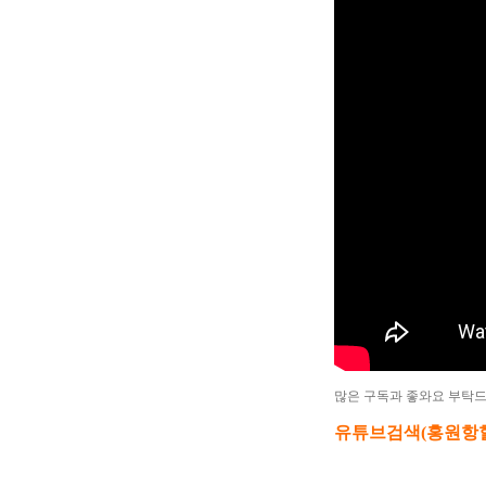
많은 구독과 좋와요 부탁
유튜브검색(홍원항힐