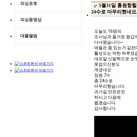
피싱포토
5월31일 홍원항
24수로 마무리했네요
피싱동영상
오늘도 16명의

대물앨범
조사님과 즐거운 왕갑이 
다녀왔습니다~

애들은 좀 있는거 같은데..
활성도는 약한 하루였습
대포알 신발짝으로 손맛
못잡으신분도

계셨네요

장원 7수

총 24수로

마무리했습니다.

귀가길 안전운전

하시고 다음에

뵙겠습니다.

감사합니다.