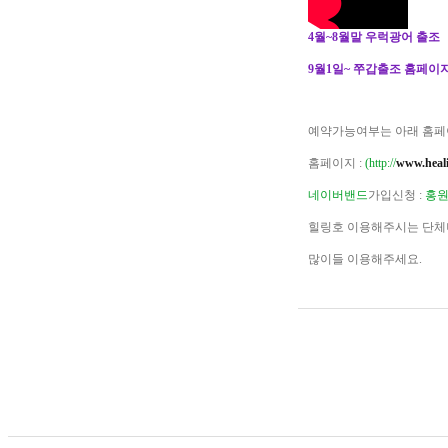
4월~8월말 우럭광어 출조
9월1일~ 쭈갑출조 홈페이지
예약가능여부는 아래 홈페
홈페이지 :
(http://
www.heali
네이버밴드
가입신청 :
홍원
힐링호 이용해주시는 단체
많이들 이용해주세요.