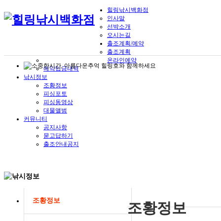
힐링낚시백화점
인사말
선박소개
오시는길
출조계획/예약
출조계획
온라인예약
예약입금내역
낚시정보
조황정보
피싱포토
피싱동영상
대물앨범
커뮤니티
공지사항
묻고답하기
출조안내공지
조황정보
조황정보