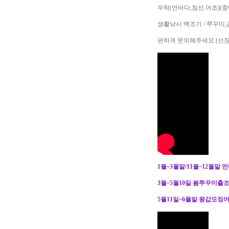
우럭(먼바다,침선,어초)(
생활낚시 백조기 / 쭈꾸미
편하게 문의해주세요.(선장 - 0
1월~3월말/11월~12월말 
3월~5월10일 봄쭈꾸미출
5월11일~6월말 왕갑오징어