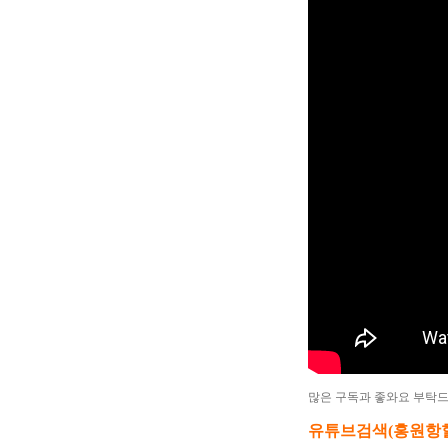
많은 구독과 좋와요 부탁
유튜브검색(홍원항힐