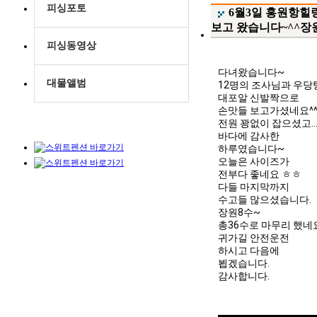
피싱포토
6월3일 홍원항힐
보고 왔습니다~^^장
피싱동영상
다녀왔습니다~

대물앨범
12명의 조사님과 우당
대포알 신발짝으로

손맛들 보고가셨네요^^
전원 꽝없이 잡으셨고....
바다에 감사한

하루였습니다~

오늘은 사이즈가

전부다 좋네요 ㅎㅎ

다들 마지막까지

수고들 많으셨습니다.

장원8수~

총36수로 마무리 했네요
귀가길 안전운전

하시고 다음에

뵙겠습니다.

감사합니다.