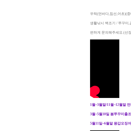
우럭(먼바다,침선,어초)(
생활낚시 백조기 / 쭈꾸미
편하게 문의해주세요.(선장 - 0
1월~3월말/11월~12월말 
3월~5월10일 봄쭈꾸미출
5월11일~6월말 왕갑오징어