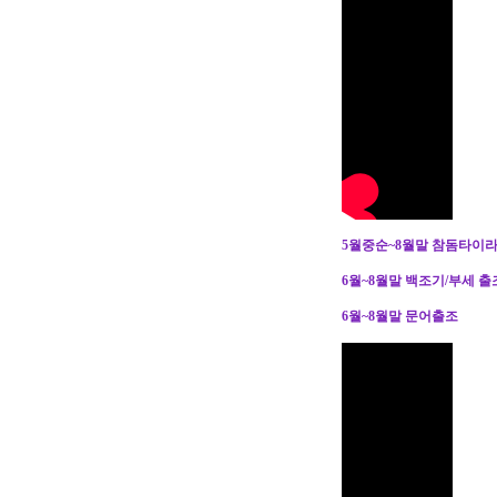
5월중순~8월말 참돔타이라
6월~8월말 백조기/부세 출
6월~8월말 문어출조