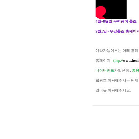
4월~8월말 우럭광어 출조
9월1일~ 쭈갑출조 홈페이지
예약가능여부는 아래 홈페
홈페이지 :
(http://
www.heali
네이버밴드
가입신청 :
홍원
힐링호 이용해주시는 단체
많이들 이용해주세요.