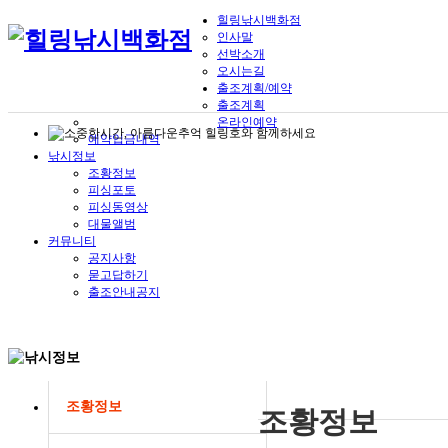
힐링낚시백화점
인사말
선박소개
오시는길
출조계획/예약
출조계획
온라인예약
예약입금내역
낚시정보
조황정보
피싱포토
피싱동영상
대물앨범
커뮤니티
공지사항
묻고답하기
출조안내공지
조황정보
조황정보