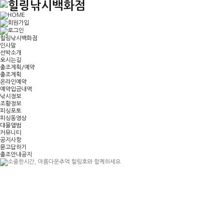
힐링낚시백화점
인사말
선박소개
오시는길
출조계획/예약
출조계획
온라인예약
예약입금내역
낚시정보
조황정보
피싱포토
피싱동영상
대물앨범
커뮤니티
공지사항
묻고답하기
출조안내공지